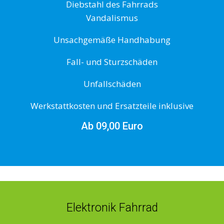
Diebstahl des Fahrrads
Vandalismus
Unsachgemäße Handhabung
Fall- und Sturzschäden
Unfallschäden
Werkstattkosten und Ersatzteile inklusive
Ab 09,00 Euro
Elektronik Fahrrad